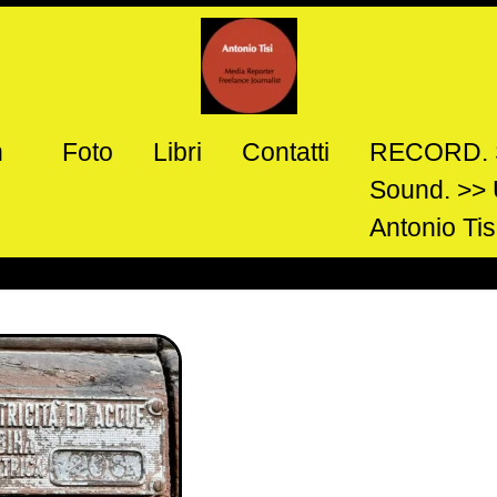
n
Foto
Libri
Contatti
RECORD. S
GGINE – (rione Monti – Ro
Sound. >> 
Antonio Tis