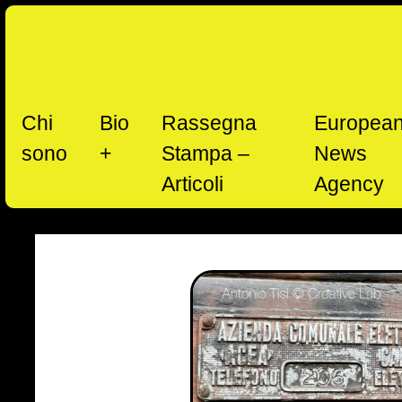
Skip
Chi
Bio
Rassegna
Europea
to
RU
sono
+
Stampa –
News
content
Articoli
Agency