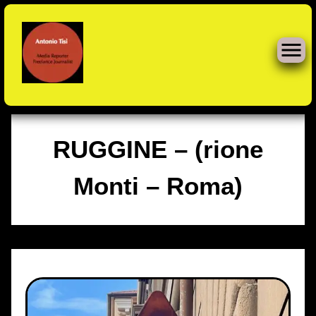
Skip
to
RUGGINE – (rione
content
Monti – Roma)